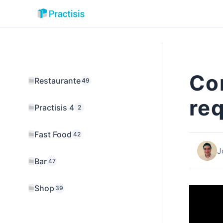
Ir
al
contenido
Co
Restaurante
49
req
Practisis 4
2
Fast Food
42
J
Bar
47
Shop
39