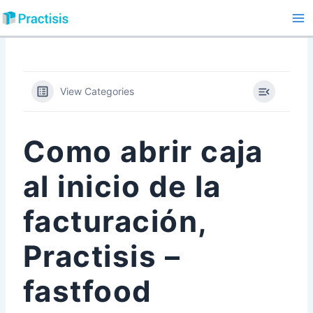
Ir
al
Ma
contenido
Me
View Categories
Como abrir caja
al inicio de la
facturación,
Practisis –
fastfood