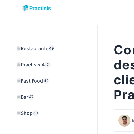
Ir
al
contenido
Co
Restaurante
49
des
Practisis 4
2
cli
Fast Food
42
Pra
Bar
47
Shop
39
J