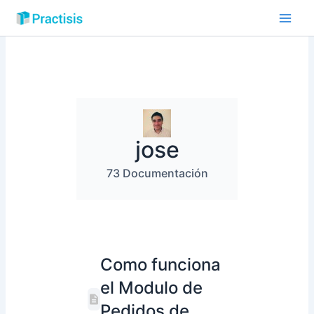
Ir
al
Main
contenido
Men
jose
73 Documentación
Como funciona
el Modulo de
Pedidos de